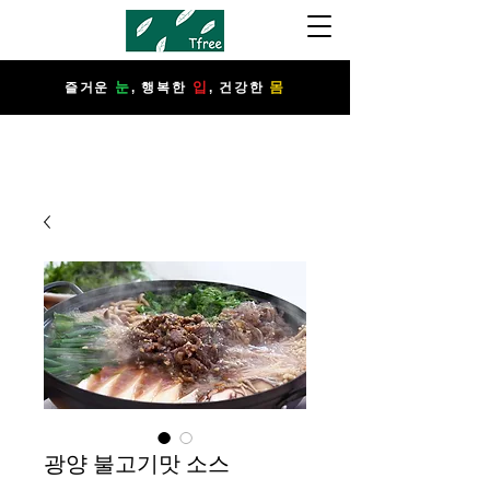
눈
입
몸
​즐거운
, 행복한
, 건강한
​​​​​​​광양 불고기맛 소스