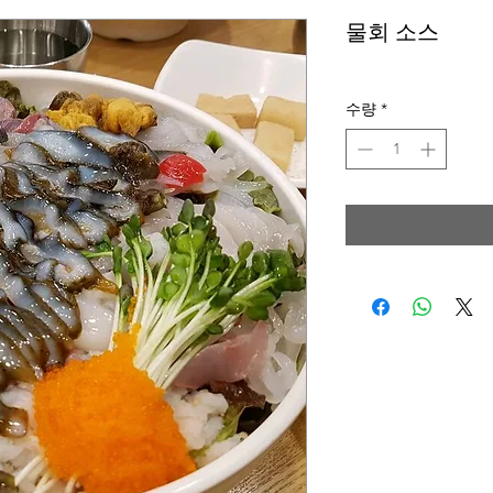
물회 소스
수량
*