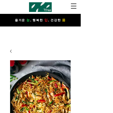
눈
입
몸
​즐거운
, 행복한
, 건강한